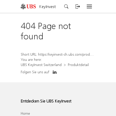
KeyInvest
404 Page not
found
Short URL:
https://keyinvest-ch.ubs.com/produkt/detail/index/isin/CH1564514540
You are here:
UBS KeyInvest Switzerland
Produktdetail
Folgen Sie uns auf
Entdecken Sie UBS KeyInvest
Home