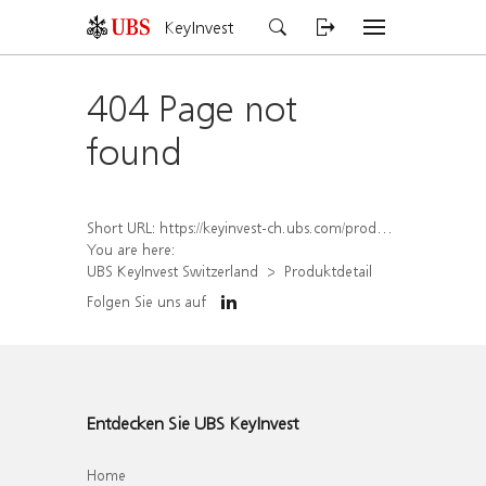
KeyInvest
404 Page not
found
Short URL:
https://keyinvest-ch.ubs.com/produkt/detail/index/isin/CH1564514581
You are here:
UBS KeyInvest Switzerland
Produktdetail
Folgen Sie uns auf
Entdecken Sie UBS KeyInvest
Home