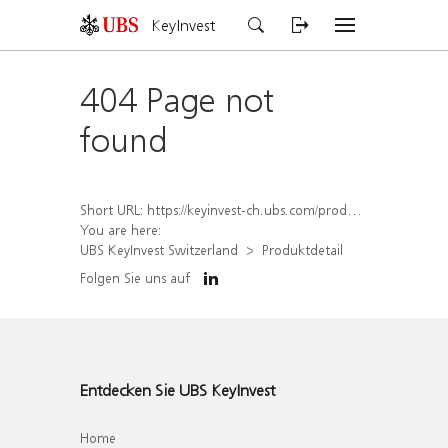
KeyInvest
404 Page not
found
Short URL:
https://keyinvest-ch.ubs.com/produkt/detail/index/isin/CH1564515091
You are here:
UBS KeyInvest Switzerland
Produktdetail
Folgen Sie uns auf
Entdecken Sie UBS KeyInvest
Home