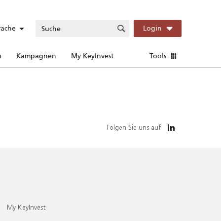
rache
Login
n
Kampagnen
My KeyInvest
Tools
Folgen Sie uns auf
My KeyInvest