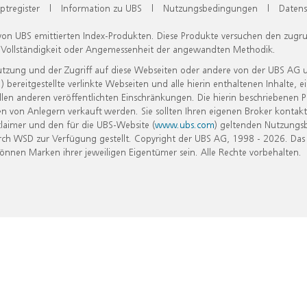
ptregister
|
Information zu UBS
|
Nutzungsbedingungen
|
Datens
 von UBS emittierten Index-Produkten. Diese Produkte versuchen den zugr
, Vollständigkeit oder Angemessenheit der angewandten Methodik.
Nutzung und der Zugriff auf diese Webseiten oder andere von der UBS AG 
eitgestellte verlinkte Webseiten und alle hierin enthaltenen Inhalte, e
allen anderen veröffentlichten Einschränkungen. Die hierin beschriebenen
n von Anlegern verkauft werden. Sie sollten Ihren eigenen Broker kontakt
laimer und den für die UBS-Website (
www.ubs.com
) geltenden Nutzungs
h WSD zur Verfügung gestellt. Copyright der UBS AG, 1998 - 2026. Das
nen Marken ihrer jeweiligen Eigentümer sein. Alle Rechte vorbehalten.