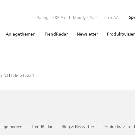
Rating:
S&P A+
|
Moody’s Aa2
|
Fitch AA
Sp
Anlagethemen
TrendRadar
Newsletter
Produktwisse
x/isin/CH1564515224
lagethemen
|
TrendRadar
|
Blog & Newsletter
|
Produktwissen
|