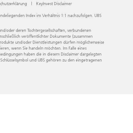
chutzerklärung
|
KeyInvest Disclaimer
undeliegenden Index im Verhältnis 1:1 nachzufolgen. UBS
und/oder deren Tochtergesellschaften, verbundenen
inschließlich veröffentlichter Dokumente (zusammen
 Produkte und/oder Dienstleistungen dürfen möglicherweise
ieren, wenn Sie handeln möchten. Im Falle eines
bedingungen haben die in diesem Disclaimer dargelegten
 Schlüsselsymbol und UBS gehören zu den eingetragenen