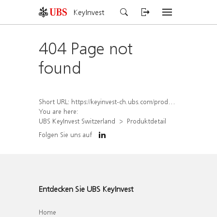
KeyInvest
404 Page not
found
Short URL:
https://keyinvest-ch.ubs.com/produkt/detail/index/isin/CH1564515497
You are here:
UBS KeyInvest Switzerland
Produktdetail
Folgen Sie uns auf
Entdecken Sie UBS KeyInvest
Home