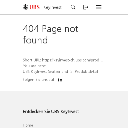
KeyInvest
404 Page not
found
Short URL:
https://keyinvest-ch.ubs.com/produkt/detail/index/isin/CH1564515539
You are here:
UBS KeyInvest Switzerland
Produktdetail
Folgen Sie uns auf
Entdecken Sie UBS KeyInvest
Home