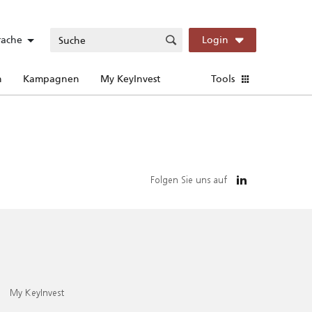
rache
Login
n
Kampagnen
My KeyInvest
Tools
Folgen Sie uns auf
My KeyInvest