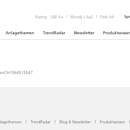
Rating:
S&P A+
|
Moody’s Aa2
|
Fitch AA
Sp
Anlagethemen
TrendRadar
Newsletter
Produktwisse
x/isin/CH1564515547
lagethemen
|
TrendRadar
|
Blog & Newsletter
|
Produktwissen
|