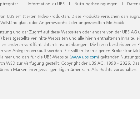
ptregister
|
Information zu UBS
|
Nutzungsbedingungen
|
Datens
 von UBS emittierten Index-Produkten. Diese Produkte versuchen den zugr
, Vollständigkeit oder Angemessenheit der angewandten Methodik.
Nutzung und der Zugriff auf diese Webseiten oder andere von der UBS AG 
eitgestellte verlinkte Webseiten und alle hierin enthaltenen Inhalte, e
allen anderen veröffentlichten Einschränkungen. Die hierin beschriebenen
n von Anlegern verkauft werden. Sie sollten Ihren eigenen Broker kontakt
laimer und den für die UBS-Website (
www.ubs.com
) geltenden Nutzungs
h WSD zur Verfügung gestellt. Copyright der UBS AG, 1998 - 2026. Das
nen Marken ihrer jeweiligen Eigentümer sein. Alle Rechte vorbehalten.