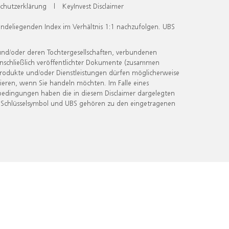
chutzerklärung
|
KeyInvest Disclaimer
undeliegenden Index im Verhältnis 1:1 nachzufolgen. UBS
und/oder deren Tochtergesellschaften, verbundenen
inschließlich veröffentlichter Dokumente (zusammen
 Produkte und/oder Dienstleistungen dürfen möglicherweise
ieren, wenn Sie handeln möchten. Im Falle eines
bedingungen haben die in diesem Disclaimer dargelegten
 Schlüsselsymbol und UBS gehören zu den eingetragenen