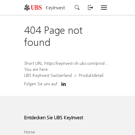
KeyInvest
404 Page not
found
Short URL:
https://keyinvest-ch.ubs.com/produkt/detail/index/isin/CH1564515562
You are here:
UBS KeyInvest Switzerland
Produktdetail
Folgen Sie uns auf
Entdecken Sie UBS KeyInvest
Home