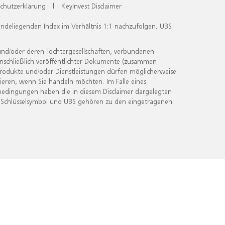
chutzerklärung
|
KeyInvest Disclaimer
undeliegenden Index im Verhältnis 1:1 nachzufolgen. UBS
und/oder deren Tochtergesellschaften, verbundenen
inschließlich veröffentlichter Dokumente (zusammen
 Produkte und/oder Dienstleistungen dürfen möglicherweise
ieren, wenn Sie handeln möchten. Im Falle eines
bedingungen haben die in diesem Disclaimer dargelegten
 Schlüsselsymbol und UBS gehören zu den eingetragenen