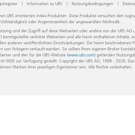
ptregister
|
Information zu UBS
|
Nutzungsbedingungen
|
Datens
 von UBS emittierten Index-Produkten. Diese Produkte versuchen den zugr
, Vollständigkeit oder Angemessenheit der angewandten Methodik.
Nutzung und der Zugriff auf diese Webseiten oder andere von der UBS AG 
eitgestellte verlinkte Webseiten und alle hierin enthaltenen Inhalte, e
allen anderen veröffentlichten Einschränkungen. Die hierin beschriebenen
n von Anlegern verkauft werden. Sie sollten Ihren eigenen Broker kontakt
laimer und den für die UBS-Website (
www.ubs.com
) geltenden Nutzungs
h WSD zur Verfügung gestellt. Copyright der UBS AG, 1998 - 2026. Das
nen Marken ihrer jeweiligen Eigentümer sein. Alle Rechte vorbehalten.