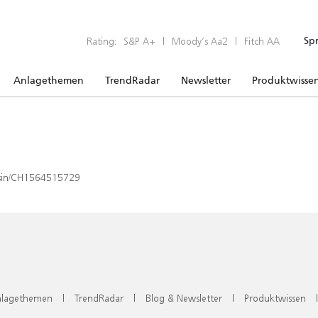
Rating:
S&P A+
|
Moody’s Aa2
|
Fitch AA
Sp
Anlagethemen
TrendRadar
Newsletter
Produktwisse
x/isin/CH1564515729
lagethemen
|
TrendRadar
|
Blog & Newsletter
|
Produktwissen
|