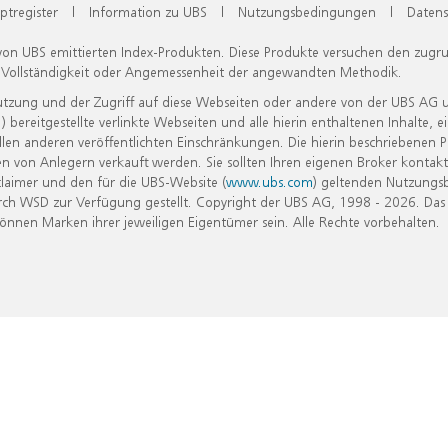
ptregister
|
Information zu UBS
|
Nutzungsbedingungen
|
Datens
 von UBS emittierten Index-Produkten. Diese Produkte versuchen den zugr
, Vollständigkeit oder Angemessenheit der angewandten Methodik.
Nutzung und der Zugriff auf diese Webseiten oder andere von der UBS AG 
eitgestellte verlinkte Webseiten und alle hierin enthaltenen Inhalte, e
allen anderen veröffentlichten Einschränkungen. Die hierin beschriebenen
n von Anlegern verkauft werden. Sie sollten Ihren eigenen Broker kontakt
laimer und den für die UBS-Website (
www.ubs.com
) geltenden Nutzungs
h WSD zur Verfügung gestellt. Copyright der UBS AG, 1998 - 2026. Das
nen Marken ihrer jeweiligen Eigentümer sein. Alle Rechte vorbehalten.