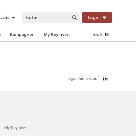
rache
Login
n
Kampagnen
My KeyInvest
Tools
Folgen Sie uns auf
My KeyInvest