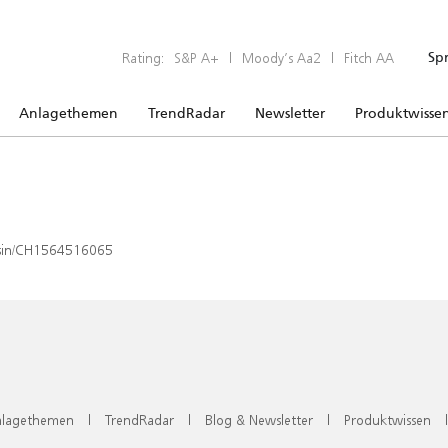
Rating:
S&P A+
|
Moody’s Aa2
|
Fitch AA
Sp
Anlagethemen
TrendRadar
Newsletter
Produktwisse
x/isin/CH1564516065
lagethemen
|
TrendRadar
|
Blog & Newsletter
|
Produktwissen
|