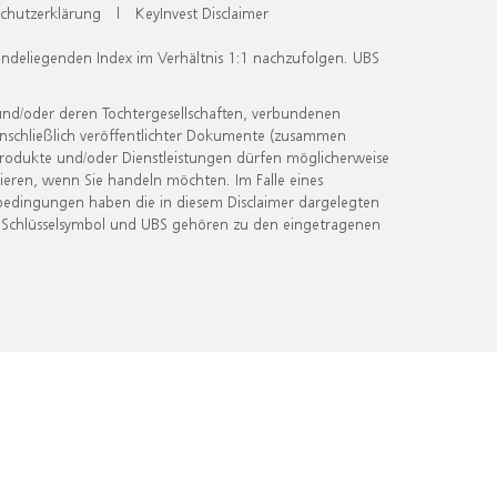
chutzerklärung
|
KeyInvest Disclaimer
undeliegenden Index im Verhältnis 1:1 nachzufolgen. UBS
und/oder deren Tochtergesellschaften, verbundenen
inschließlich veröffentlichter Dokumente (zusammen
 Produkte und/oder Dienstleistungen dürfen möglicherweise
ieren, wenn Sie handeln möchten. Im Falle eines
bedingungen haben die in diesem Disclaimer dargelegten
 Schlüsselsymbol und UBS gehören zu den eingetragenen