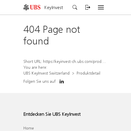
KeyInvest
404 Page not
found
Short URL:
https://keyinvest-ch.ubs.com/produkt/detail/index/isin/CH1564516412
You are here:
UBS KeyInvest Switzerland
Produktdetail
Folgen Sie uns auf
Entdecken Sie UBS KeyInvest
Home