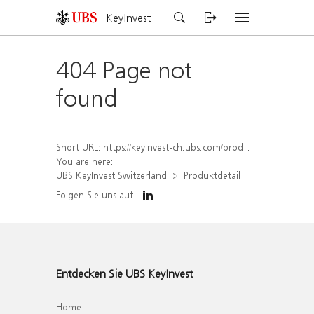
KeyInvest
404 Page not
found
Short URL:
https://keyinvest-ch.ubs.com/produkt/detail/index/isin/CH1564516479
You are here:
UBS KeyInvest Switzerland
Produktdetail
Folgen Sie uns auf
Entdecken Sie UBS KeyInvest
Home