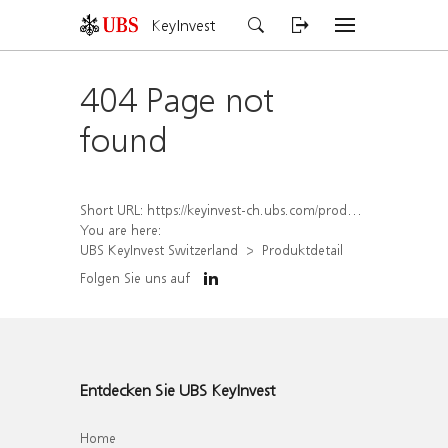
KeyInvest
404 Page not
found
Short URL:
https://keyinvest-ch.ubs.com/produkt/detail/index/isin/CH1564516776
You are here:
UBS KeyInvest Switzerland
Produktdetail
Folgen Sie uns auf
Entdecken Sie UBS KeyInvest
Home