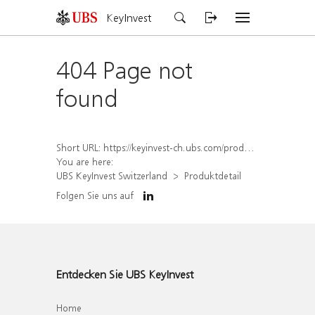
KeyInvest
404 Page not
found
Short URL:
https://keyinvest-ch.ubs.com/produkt/detail/index/isin/CH1564516784
You are here:
UBS KeyInvest Switzerland
Produktdetail
Folgen Sie uns auf
Entdecken Sie UBS KeyInvest
Home