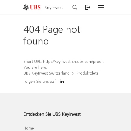
KeyInvest
404 Page not
found
Short URL:
https://keyinvest-ch.ubs.com/produkt/detail/index/isin/CH1564516966
You are here:
UBS KeyInvest Switzerland
Produktdetail
Folgen Sie uns auf
Entdecken Sie UBS KeyInvest
Home