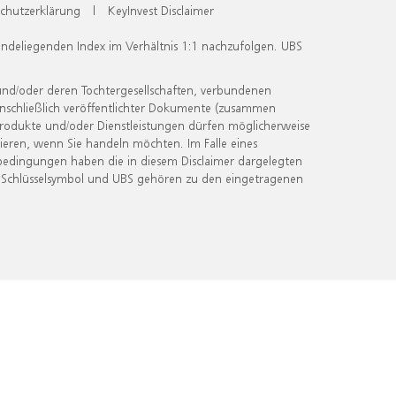
chutzerklärung
|
KeyInvest Disclaimer
undeliegenden Index im Verhältnis 1:1 nachzufolgen. UBS
und/oder deren Tochtergesellschaften, verbundenen
inschließlich veröffentlichter Dokumente (zusammen
 Produkte und/oder Dienstleistungen dürfen möglicherweise
ieren, wenn Sie handeln möchten. Im Falle eines
bedingungen haben die in diesem Disclaimer dargelegten
 Schlüsselsymbol und UBS gehören zu den eingetragenen