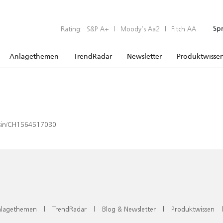
Rating:
S&P A+
|
Moody’s Aa2
|
Fitch AA
Sp
Anlagethemen
TrendRadar
Newsletter
Produktwisse
x/isin/CH1564517030
lagethemen
|
TrendRadar
|
Blog & Newsletter
|
Produktwissen
|