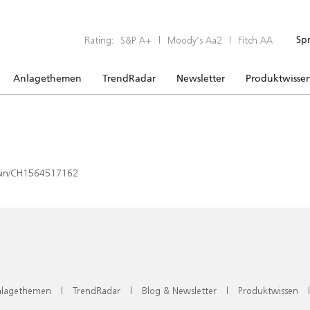
Rating:
S&P A+
|
Moody’s Aa2
|
Fitch AA
Sp
Anlagethemen
TrendRadar
Newsletter
Produktwisse
x/isin/CH1564517162
lagethemen
|
TrendRadar
|
Blog & Newsletter
|
Produktwissen
|