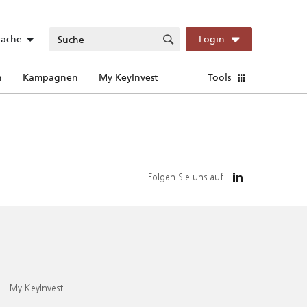
rache
Login
n
Kampagnen
My KeyInvest
Tools
Folgen Sie uns auf
My KeyInvest