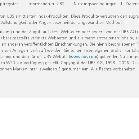
ptregister
|
Information zu UBS
|
Nutzungsbedingungen
|
Datens
 von UBS emittierten Index-Produkten. Diese Produkte versuchen den zugr
, Vollständigkeit oder Angemessenheit der angewandten Methodik.
Nutzung und der Zugriff auf diese Webseiten oder andere von der UBS AG 
eitgestellte verlinkte Webseiten und alle hierin enthaltenen Inhalte, e
allen anderen veröffentlichten Einschränkungen. Die hierin beschriebenen
n von Anlegern verkauft werden. Sie sollten Ihren eigenen Broker kontakt
laimer und den für die UBS-Website (
www.ubs.com
) geltenden Nutzungs
h WSD zur Verfügung gestellt. Copyright der UBS AG, 1998 - 2026. Das
nen Marken ihrer jeweiligen Eigentümer sein. Alle Rechte vorbehalten.