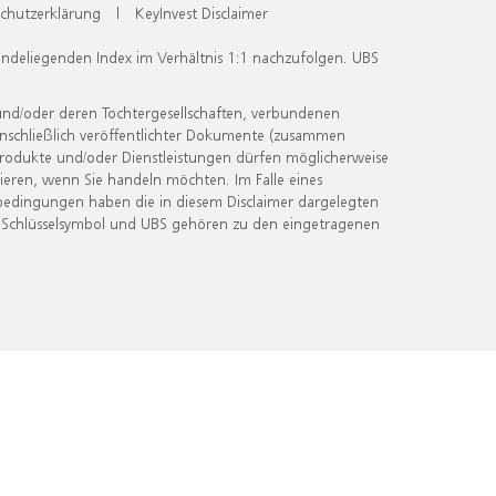
chutzerklärung
|
KeyInvest Disclaimer
undeliegenden Index im Verhältnis 1:1 nachzufolgen. UBS
und/oder deren Tochtergesellschaften, verbundenen
inschließlich veröffentlichter Dokumente (zusammen
 Produkte und/oder Dienstleistungen dürfen möglicherweise
ieren, wenn Sie handeln möchten. Im Falle eines
bedingungen haben die in diesem Disclaimer dargelegten
 Schlüsselsymbol und UBS gehören zu den eingetragenen