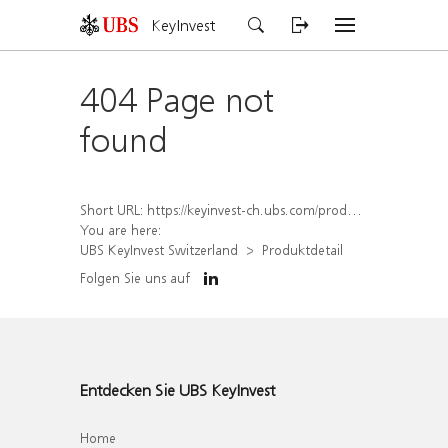
KeyInvest
404 Page not
found
Short URL:
https://keyinvest-ch.ubs.com/produkt/detail/index/isin/CH1564517170
You are here:
UBS KeyInvest Switzerland
Produktdetail
Folgen Sie uns auf
Entdecken Sie UBS KeyInvest
Home