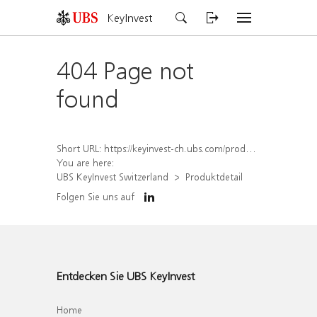
KeyInvest
404 Page not
found
Short URL:
https://keyinvest-ch.ubs.com/produkt/detail/index/isin/CH1564517360
You are here:
UBS KeyInvest Switzerland
Produktdetail
Folgen Sie uns auf
Entdecken Sie UBS KeyInvest
Home