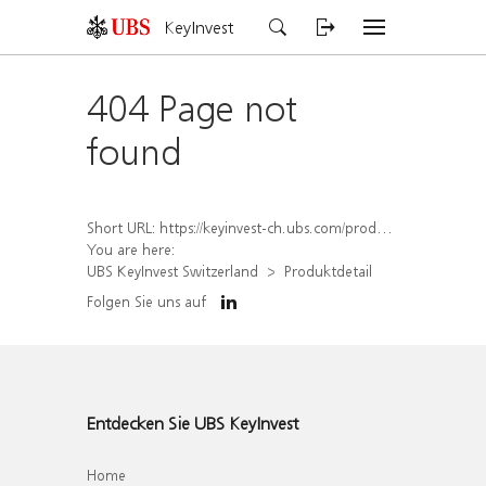
KeyInvest
404 Page not
found
Short URL:
https://keyinvest-ch.ubs.com/produkt/detail/index/isin/CH1564517378
You are here:
UBS KeyInvest Switzerland
Produktdetail
Folgen Sie uns auf
Entdecken Sie UBS KeyInvest
Home