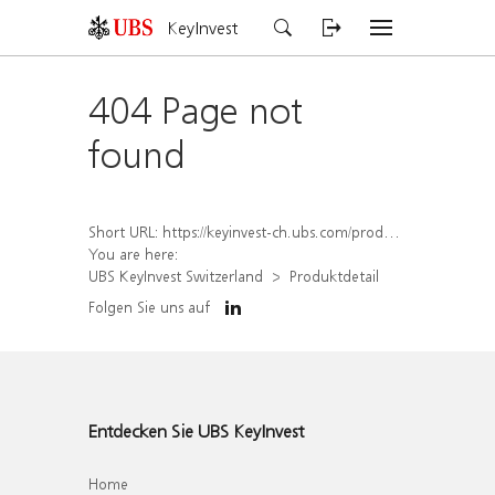
KeyInvest
404 Page not
found
Short URL:
https://keyinvest-ch.ubs.com/produkt/detail/index/isin/CH1564517410
You are here:
UBS KeyInvest Switzerland
Produktdetail
Folgen Sie uns auf
Entdecken Sie UBS KeyInvest
Home