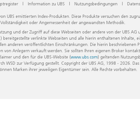
ptregister
|
Information zu UBS
|
Nutzungsbedingungen
|
Datens
 von UBS emittierten Index-Produkten. Diese Produkte versuchen den zugr
, Vollständigkeit oder Angemessenheit der angewandten Methodik.
Nutzung und der Zugriff auf diese Webseiten oder andere von der UBS AG 
eitgestellte verlinkte Webseiten und alle hierin enthaltenen Inhalte, e
allen anderen veröffentlichten Einschränkungen. Die hierin beschriebenen
n von Anlegern verkauft werden. Sie sollten Ihren eigenen Broker kontakt
laimer und den für die UBS-Website (
www.ubs.com
) geltenden Nutzungs
h WSD zur Verfügung gestellt. Copyright der UBS AG, 1998 - 2026. Das
nen Marken ihrer jeweiligen Eigentümer sein. Alle Rechte vorbehalten.