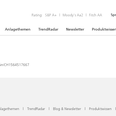
Rating:
S&P A+
|
Moody’s Aa2
|
Fitch AA
Sp
Anlagethemen
TrendRadar
Newsletter
Produktwisse
x/isin/CH1564517667
lagethemen
|
TrendRadar
|
Blog & Newsletter
|
Produktwissen
|