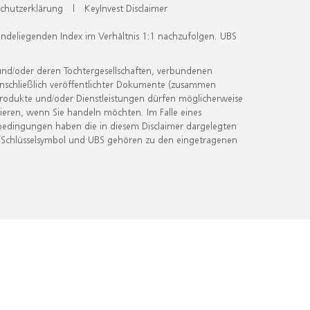
chutzerklärung
|
KeyInvest Disclaimer
undeliegenden Index im Verhältnis 1:1 nachzufolgen. UBS
und/oder deren Tochtergesellschaften, verbundenen
inschließlich veröffentlichter Dokumente (zusammen
 Produkte und/oder Dienstleistungen dürfen möglicherweise
ieren, wenn Sie handeln möchten. Im Falle eines
bedingungen haben die in diesem Disclaimer dargelegten
 Schlüsselsymbol und UBS gehören zu den eingetragenen