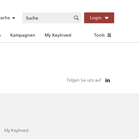
rache
Login
n
Kampagnen
My KeyInvest
Tools
Folgen Sie uns auf
My KeyInvest