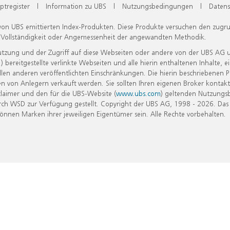
ptregister
|
Information zu UBS
|
Nutzungsbedingungen
|
Datens
 von UBS emittierten Index-Produkten. Diese Produkte versuchen den zugr
, Vollständigkeit oder Angemessenheit der angewandten Methodik.
Nutzung und der Zugriff auf diese Webseiten oder andere von der UBS AG 
eitgestellte verlinkte Webseiten und alle hierin enthaltenen Inhalte, e
allen anderen veröffentlichten Einschränkungen. Die hierin beschriebenen
n von Anlegern verkauft werden. Sie sollten Ihren eigenen Broker kontakt
laimer und den für die UBS-Website (
www.ubs.com
) geltenden Nutzungs
h WSD zur Verfügung gestellt. Copyright der UBS AG, 1998 - 2026. Das
nen Marken ihrer jeweiligen Eigentümer sein. Alle Rechte vorbehalten.