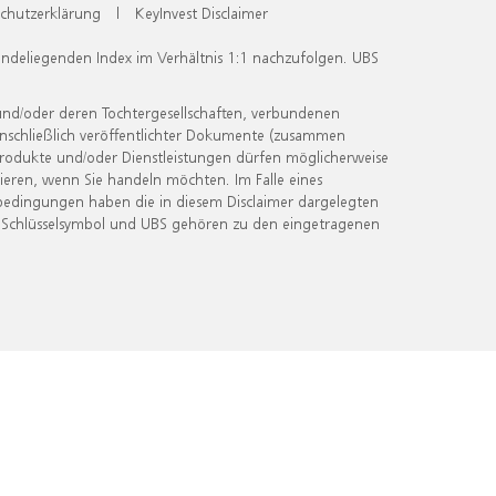
chutzerklärung
|
KeyInvest Disclaimer
undeliegenden Index im Verhältnis 1:1 nachzufolgen. UBS
und/oder deren Tochtergesellschaften, verbundenen
inschließlich veröffentlichter Dokumente (zusammen
 Produkte und/oder Dienstleistungen dürfen möglicherweise
ieren, wenn Sie handeln möchten. Im Falle eines
bedingungen haben die in diesem Disclaimer dargelegten
 Schlüsselsymbol und UBS gehören zu den eingetragenen