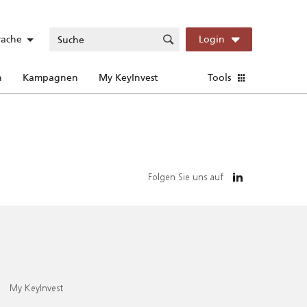
rache
Login
n
Kampagnen
My KeyInvest
Tools
Folgen Sie uns auf
My KeyInvest