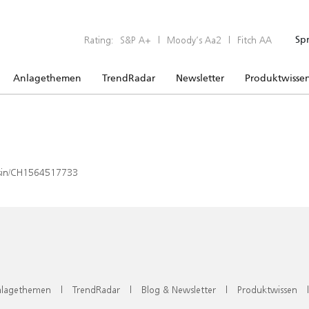
Rating:
S&P A+
|
Moody’s Aa2
|
Fitch AA
Sp
Anlagethemen
TrendRadar
Newsletter
Produktwisse
x/isin/CH1564517733
lagethemen
|
TrendRadar
|
Blog & Newsletter
|
Produktwissen
|