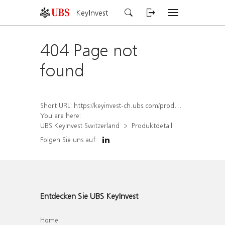
KeyInvest
404 Page not
found
Short URL:
https://keyinvest-ch.ubs.com/produkt/detail/index/isin/CH1564518327
You are here:
UBS KeyInvest Switzerland
Produktdetail
Folgen Sie uns auf
Entdecken Sie UBS KeyInvest
Home