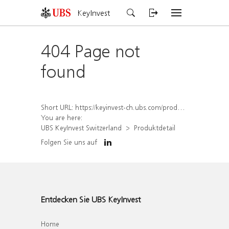
KeyInvest
404 Page not
found
Short URL:
https://keyinvest-ch.ubs.com/produkt/detail/index/isin/CH1564518871
You are here:
UBS KeyInvest Switzerland
Produktdetail
Folgen Sie uns auf
Entdecken Sie UBS KeyInvest
Home