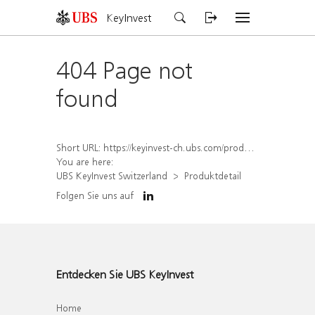
KeyInvest
404 Page not
found
Short URL:
https://keyinvest-ch.ubs.com/produkt/detail/index/isin/CH1564518962
You are here:
UBS KeyInvest Switzerland
Produktdetail
Folgen Sie uns auf
Entdecken Sie UBS KeyInvest
Home