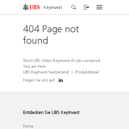
KeyInvest
404 Page not
found
Short URL:
https://keyinvest-ch.ubs.com/produkt/detail/index/isin/CH1564519069
You are here:
UBS KeyInvest Switzerland
Produktdetail
Folgen Sie uns auf
Entdecken Sie UBS KeyInvest
Home