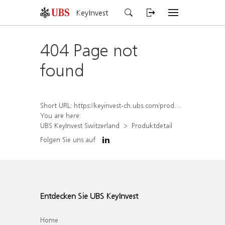
KeyInvest
404 Page not
found
Short URL:
https://keyinvest-ch.ubs.com/produkt/detail/index/isin/CH1564519234
You are here:
UBS KeyInvest Switzerland
Produktdetail
Folgen Sie uns auf
Entdecken Sie UBS KeyInvest
Home