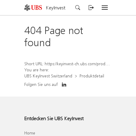
KeyInvest
404 Page not
found
Short URL:
https://keyinvest-ch.ubs.com/produkt/detail/index/isin/CH1564519739
You are here:
UBS KeyInvest Switzerland
Produktdetail
Folgen Sie uns auf
Entdecken Sie UBS KeyInvest
Home