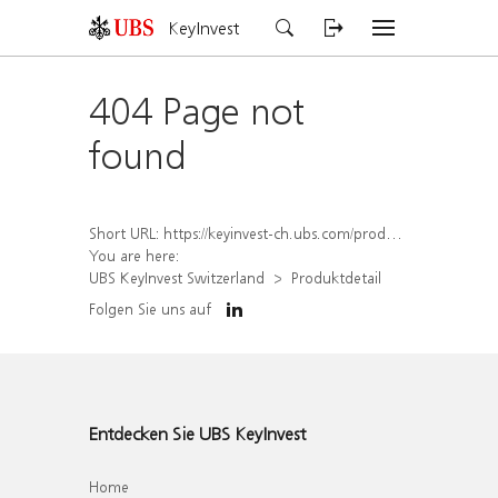
KeyInvest
404 Page not
found
Short URL:
https://keyinvest-ch.ubs.com/produkt/detail/index/isin/CH1564519838
You are here:
UBS KeyInvest Switzerland
Produktdetail
Folgen Sie uns auf
Entdecken Sie UBS KeyInvest
Home