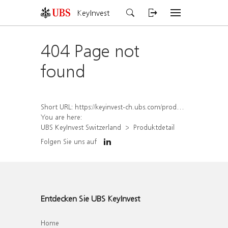
KeyInvest
404 Page not
found
Short URL:
https://keyinvest-ch.ubs.com/produkt/detail/index/isin/CH1564519879
You are here:
UBS KeyInvest Switzerland
Produktdetail
Folgen Sie uns auf
Entdecken Sie UBS KeyInvest
Home