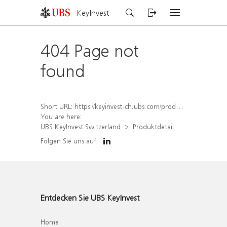
KeyInvest
404 Page not
found
Short URL:
https://keyinvest-ch.ubs.com/produkt/detail/index/isin/CH1564520141
You are here:
UBS KeyInvest Switzerland
Produktdetail
Folgen Sie uns auf
Entdecken Sie UBS KeyInvest
Home