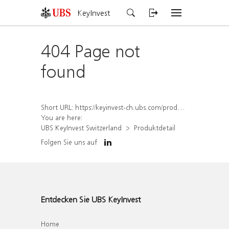
KeyInvest
404 Page not
found
Short URL:
https://keyinvest-ch.ubs.com/produkt/detail/index/isin/CH1564520273
You are here:
UBS KeyInvest Switzerland
Produktdetail
Folgen Sie uns auf
Entdecken Sie UBS KeyInvest
Home