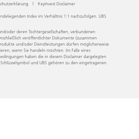
chutzerklärung
|
KeyInvest Disclaimer
undeliegenden Index im Verhältnis 1:1 nachzufolgen. UBS
und/oder deren Tochtergesellschaften, verbundenen
inschließlich veröffentlichter Dokumente (zusammen
 Produkte und/oder Dienstleistungen dürfen möglicherweise
ieren, wenn Sie handeln möchten. Im Falle eines
bedingungen haben die in diesem Disclaimer dargelegten
 Schlüsselsymbol und UBS gehören zu den eingetragenen