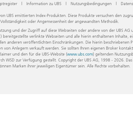
ptregister
|
Information zu UBS
|
Nutzungsbedingungen
|
Datens
 von UBS emittierten Index-Produkten. Diese Produkte versuchen den zugr
, Vollständigkeit oder Angemessenheit der angewandten Methodik.
Nutzung und der Zugriff auf diese Webseiten oder andere von der UBS AG 
eitgestellte verlinkte Webseiten und alle hierin enthaltenen Inhalte, e
allen anderen veröffentlichten Einschränkungen. Die hierin beschriebenen
n von Anlegern verkauft werden. Sie sollten Ihren eigenen Broker kontakt
laimer und den für die UBS-Website (
www.ubs.com
) geltenden Nutzungs
h WSD zur Verfügung gestellt. Copyright der UBS AG, 1998 - 2026. Das
nen Marken ihrer jeweiligen Eigentümer sein. Alle Rechte vorbehalten.