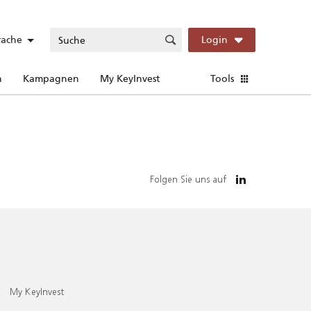
rache
Login
n
Kampagnen
My KeyInvest
Tools
Folgen Sie uns auf
My KeyInvest