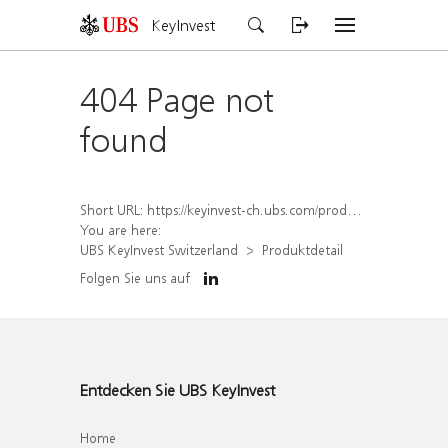
KeyInvest
404 Page not
found
Short URL:
https://keyinvest-ch.ubs.com/produkt/detail/index/isin/CH1564520349
You are here:
UBS KeyInvest Switzerland
Produktdetail
Folgen Sie uns auf
Entdecken Sie UBS KeyInvest
Home