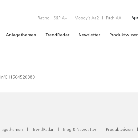
Rating:
S&P A+
|
Moody’s Aa2
|
Fitch AA
Sp
Anlagethemen
TrendRadar
Newsletter
Produktwisse
x/isin/CH1564520380
lagethemen
|
TrendRadar
|
Blog & Newsletter
|
Produktwissen
|