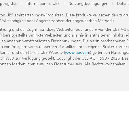
ptregister
|
Information zu UBS
|
Nutzungsbedingungen
|
Datens
 von UBS emittierten Index-Produkten. Diese Produkte versuchen den zugr
, Vollständigkeit oder Angemessenheit der angewandten Methodik.
Nutzung und der Zugriff auf diese Webseiten oder andere von der UBS AG 
eitgestellte verlinkte Webseiten und alle hierin enthaltenen Inhalte, e
allen anderen veröffentlichten Einschränkungen. Die hierin beschriebenen
n von Anlegern verkauft werden. Sie sollten Ihren eigenen Broker kontakt
laimer und den für die UBS-Website (
www.ubs.com
) geltenden Nutzungs
h WSD zur Verfügung gestellt. Copyright der UBS AG, 1998 - 2026. Das
nen Marken ihrer jeweiligen Eigentümer sein. Alle Rechte vorbehalten.