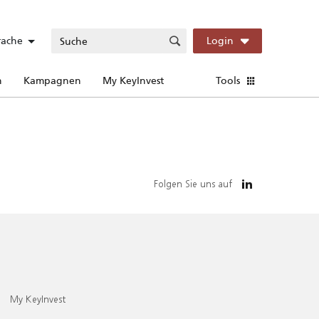
rache
Login
n
Kampagnen
My KeyInvest
Tools
Folgen Sie uns auf
My KeyInvest