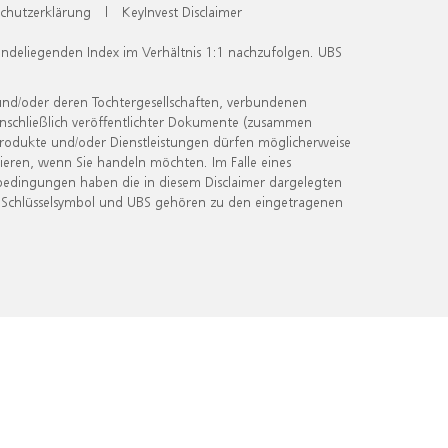
chutzerklärung
|
KeyInvest Disclaimer
undeliegenden Index im Verhältnis 1:1 nachzufolgen. UBS
und/oder deren Tochtergesellschaften, verbundenen
inschließlich veröffentlichter Dokumente (zusammen
 Produkte und/oder Dienstleistungen dürfen möglicherweise
ieren, wenn Sie handeln möchten. Im Falle eines
bedingungen haben die in diesem Disclaimer dargelegten
 Schlüsselsymbol und UBS gehören zu den eingetragenen