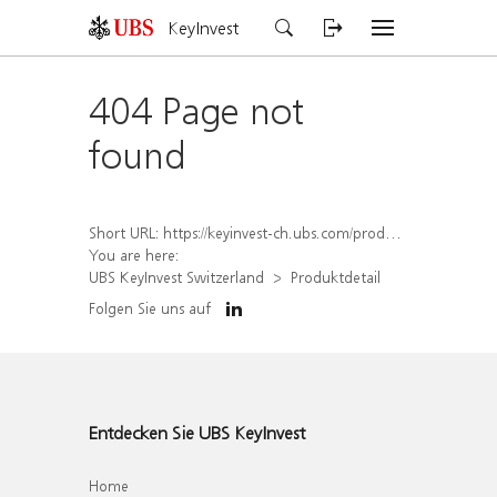
KeyInvest
404 Page not
found
Short URL:
https://keyinvest-ch.ubs.com/produkt/detail/index/isin/CH1564520513
You are here:
UBS KeyInvest Switzerland
Produktdetail
Folgen Sie uns auf
Entdecken Sie UBS KeyInvest
Home