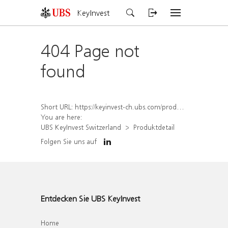
KeyInvest
404 Page not
found
Short URL:
https://keyinvest-ch.ubs.com/produkt/detail/index/isin/CH1564520570
You are here:
UBS KeyInvest Switzerland
Produktdetail
Folgen Sie uns auf
Entdecken Sie UBS KeyInvest
Home