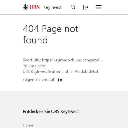
KeyInvest
404 Page not
found
Short URL:
https://keyinvest-ch.ubs.com/produkt/detail/index/isin/CH1564520687
You are here:
UBS KeyInvest Switzerland
Produktdetail
Folgen Sie uns auf
Entdecken Sie UBS KeyInvest
Home