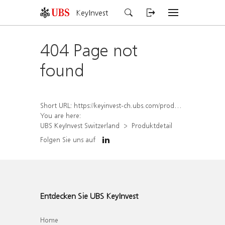
KeyInvest
404 Page not
found
Short URL:
https://keyinvest-ch.ubs.com/produkt/detail/index/isin/CH1564520695
You are here:
UBS KeyInvest Switzerland
Produktdetail
Folgen Sie uns auf
Entdecken Sie UBS KeyInvest
Home