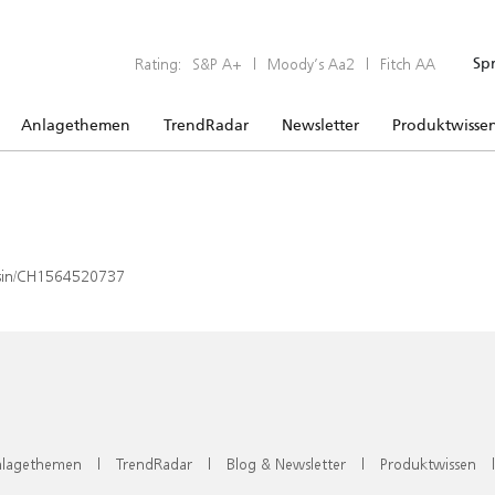
Rating:
S&P A+
|
Moody’s Aa2
|
Fitch AA
Sp
Anlagethemen
TrendRadar
Newsletter
Produktwisse
x/isin/CH1564520737
lagethemen
|
TrendRadar
|
Blog & Newsletter
|
Produktwissen
|