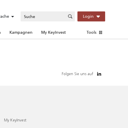
rache
Login
n
Kampagnen
My KeyInvest
Tools
Folgen Sie uns auf
My KeyInvest