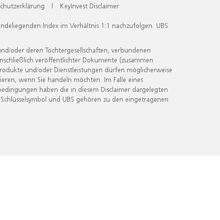
chutzerklärung
|
KeyInvest Disclaimer
undeliegenden Index im Verhältnis 1:1 nachzufolgen. UBS
und/oder deren Tochtergesellschaften, verbundenen
inschließlich veröffentlichter Dokumente (zusammen
 Produkte und/oder Dienstleistungen dürfen möglicherweise
ieren, wenn Sie handeln möchten. Im Falle eines
bedingungen haben die in diesem Disclaimer dargelegten
 Schlüsselsymbol und UBS gehören zu den eingetragenen