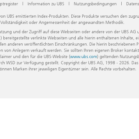
ptregister
|
Information zu UBS
|
Nutzungsbedingungen
|
Datens
 von UBS emittierten Index-Produkten. Diese Produkte versuchen den zugr
, Vollständigkeit oder Angemessenheit der angewandten Methodik.
Nutzung und der Zugriff auf diese Webseiten oder andere von der UBS AG 
eitgestellte verlinkte Webseiten und alle hierin enthaltenen Inhalte, e
allen anderen veröffentlichten Einschränkungen. Die hierin beschriebenen
n von Anlegern verkauft werden. Sie sollten Ihren eigenen Broker kontakt
laimer und den für die UBS-Website (
www.ubs.com
) geltenden Nutzungs
h WSD zur Verfügung gestellt. Copyright der UBS AG, 1998 - 2026. Das
nen Marken ihrer jeweiligen Eigentümer sein. Alle Rechte vorbehalten.