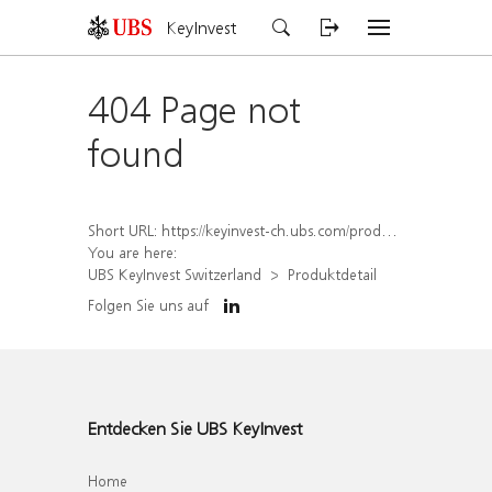
KeyInvest
404 Page not
found
Short URL:
https://keyinvest-ch.ubs.com/produkt/detail/index/isin/CH1564521230
You are here:
UBS KeyInvest Switzerland
Produktdetail
Folgen Sie uns auf
Entdecken Sie UBS KeyInvest
Home