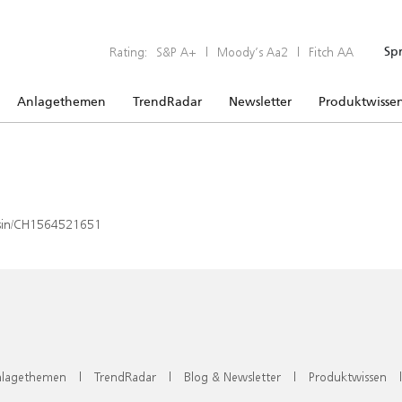
Rating:
S&P A+
|
Moody’s Aa2
|
Fitch AA
Sp
Anlagethemen
TrendRadar
Newsletter
Produktwisse
x/isin/CH1564521651
lagethemen
|
TrendRadar
|
Blog & Newsletter
|
Produktwissen
|