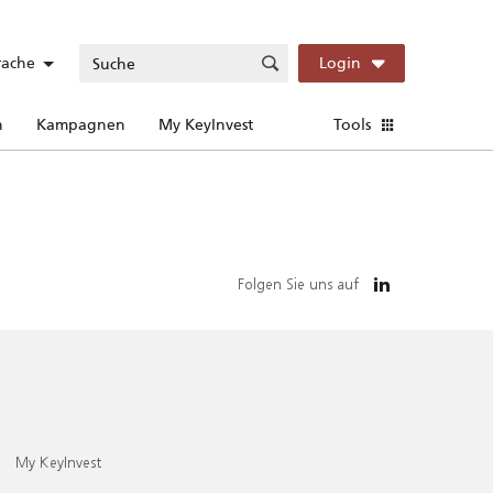
rache
Login
n
Kampagnen
My KeyInvest
Tools
Folgen Sie uns auf
My KeyInvest