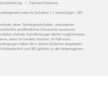
chutzerklärung
|
KeyInvest Disclaimer
undeliegenden Index im Verhältnis 1:1 nachzufolgen. UBS
und/oder deren Tochtergesellschaften, verbundenen
inschließlich veröffentlichter Dokumente (zusammen
 Produkte und/oder Dienstleistungen dürfen möglicherweise
ieren, wenn Sie handeln möchten. Im Falle eines
bedingungen haben die in diesem Disclaimer dargelegten
 Schlüsselsymbol und UBS gehören zu den eingetragenen