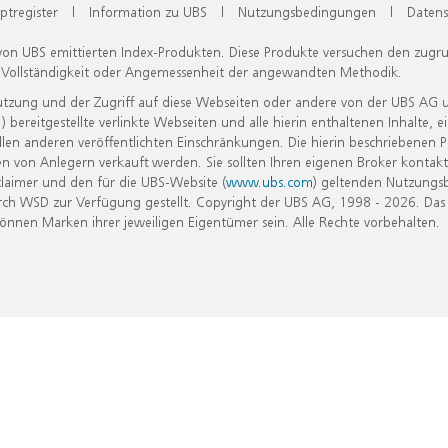
ptregister
|
Information zu UBS
|
Nutzungsbedingungen
|
Datens
 von UBS emittierten Index-Produkten. Diese Produkte versuchen den zugr
, Vollständigkeit oder Angemessenheit der angewandten Methodik.
Nutzung und der Zugriff auf diese Webseiten oder andere von der UBS AG 
eitgestellte verlinkte Webseiten und alle hierin enthaltenen Inhalte, e
allen anderen veröffentlichten Einschränkungen. Die hierin beschriebenen
n von Anlegern verkauft werden. Sie sollten Ihren eigenen Broker kontakt
laimer und den für die UBS-Website (
www.ubs.com
) geltenden Nutzungs
h WSD zur Verfügung gestellt. Copyright der UBS AG, 1998 - 2026. Das
nen Marken ihrer jeweiligen Eigentümer sein. Alle Rechte vorbehalten.