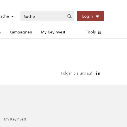
rache
Login
n
Kampagnen
My KeyInvest
Tools
Folgen Sie uns auf
My KeyInvest