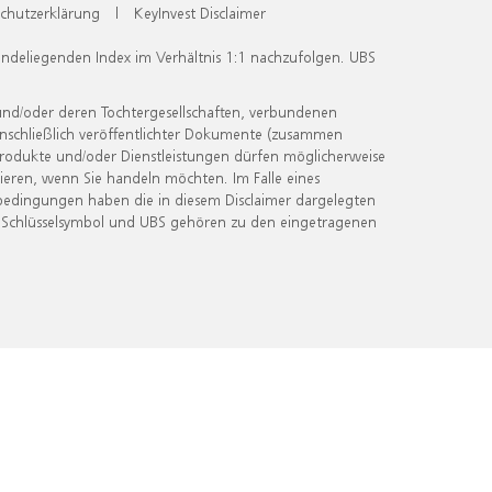
chutzerklärung
|
KeyInvest Disclaimer
undeliegenden Index im Verhältnis 1:1 nachzufolgen. UBS
und/oder deren Tochtergesellschaften, verbundenen
inschließlich veröffentlichter Dokumente (zusammen
 Produkte und/oder Dienstleistungen dürfen möglicherweise
ieren, wenn Sie handeln möchten. Im Falle eines
bedingungen haben die in diesem Disclaimer dargelegten
 Schlüsselsymbol und UBS gehören zu den eingetragenen