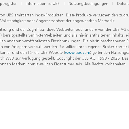
ptregister
|
Information zu UBS
|
Nutzungsbedingungen
|
Datens
 von UBS emittierten Index-Produkten. Diese Produkte versuchen den zugr
, Vollständigkeit oder Angemessenheit der angewandten Methodik.
Nutzung und der Zugriff auf diese Webseiten oder andere von der UBS AG 
eitgestellte verlinkte Webseiten und alle hierin enthaltenen Inhalte, e
allen anderen veröffentlichten Einschränkungen. Die hierin beschriebenen
n von Anlegern verkauft werden. Sie sollten Ihren eigenen Broker kontakt
laimer und den für die UBS-Website (
www.ubs.com
) geltenden Nutzungs
h WSD zur Verfügung gestellt. Copyright der UBS AG, 1998 - 2026. Das
nen Marken ihrer jeweiligen Eigentümer sein. Alle Rechte vorbehalten.