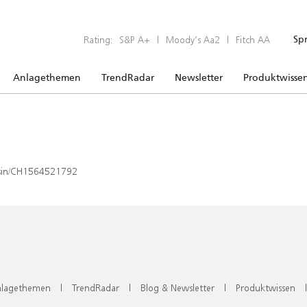
Rating:
S&P A+
|
Moody’s Aa2
|
Fitch AA
Sp
Anlagethemen
TrendRadar
Newsletter
Produktwisse
x/isin/CH1564521792
lagethemen
|
TrendRadar
|
Blog & Newsletter
|
Produktwissen
|