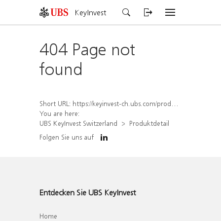
KeyInvest
404 Page not
found
Short URL:
https://keyinvest-ch.ubs.com/produkt/detail/index/isin/CH1564522105
You are here:
UBS KeyInvest Switzerland
Produktdetail
Folgen Sie uns auf
Entdecken Sie UBS KeyInvest
Home