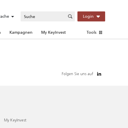
rache
Login
n
Kampagnen
My KeyInvest
Tools
Folgen Sie uns auf
My KeyInvest