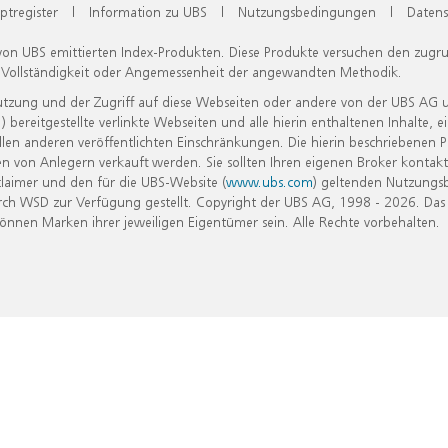
ptregister
|
Information zu UBS
|
Nutzungsbedingungen
|
Datens
 von UBS emittierten Index-Produkten. Diese Produkte versuchen den zugr
, Vollständigkeit oder Angemessenheit der angewandten Methodik.
Nutzung und der Zugriff auf diese Webseiten oder andere von der UBS AG 
eitgestellte verlinkte Webseiten und alle hierin enthaltenen Inhalte, e
allen anderen veröffentlichten Einschränkungen. Die hierin beschriebenen
n von Anlegern verkauft werden. Sie sollten Ihren eigenen Broker kontakt
laimer und den für die UBS-Website (
www.ubs.com
) geltenden Nutzungs
h WSD zur Verfügung gestellt. Copyright der UBS AG, 1998 - 2026. Das
nen Marken ihrer jeweiligen Eigentümer sein. Alle Rechte vorbehalten.