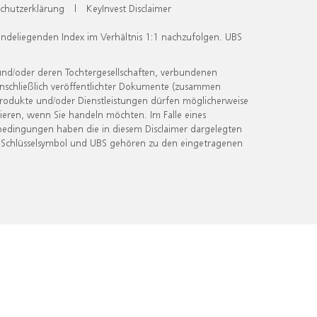
chutzerklärung
|
KeyInvest Disclaimer
undeliegenden Index im Verhältnis 1:1 nachzufolgen. UBS
und/oder deren Tochtergesellschaften, verbundenen
inschließlich veröffentlichter Dokumente (zusammen
 Produkte und/oder Dienstleistungen dürfen möglicherweise
ieren, wenn Sie handeln möchten. Im Falle eines
bedingungen haben die in diesem Disclaimer dargelegten
 Schlüsselsymbol und UBS gehören zu den eingetragenen