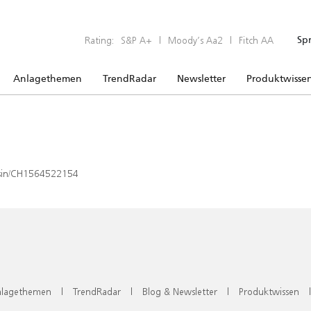
Rating:
S&P A+
|
Moody’s Aa2
|
Fitch AA
Sp
Anlagethemen
TrendRadar
Newsletter
Produktwisse
x/isin/CH1564522154
lagethemen
|
TrendRadar
|
Blog & Newsletter
|
Produktwissen
|