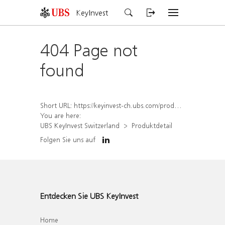
KeyInvest
404 Page not
found
Short URL:
https://keyinvest-ch.ubs.com/produkt/detail/index/isin/CH1564522477
You are here:
UBS KeyInvest Switzerland
Produktdetail
Folgen Sie uns auf
Entdecken Sie UBS KeyInvest
Home