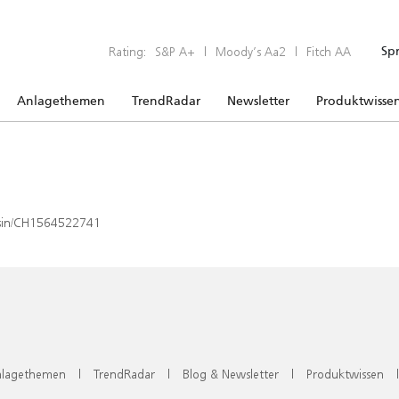
Rating:
S&P A+
|
Moody’s Aa2
|
Fitch AA
Sp
Anlagethemen
TrendRadar
Newsletter
Produktwisse
x/isin/CH1564522741
lagethemen
|
TrendRadar
|
Blog & Newsletter
|
Produktwissen
|