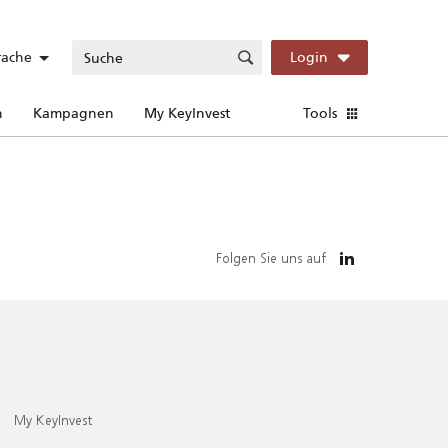
rache
Login
n
Kampagnen
My KeyInvest
Tools
Folgen Sie uns auf
My KeyInvest