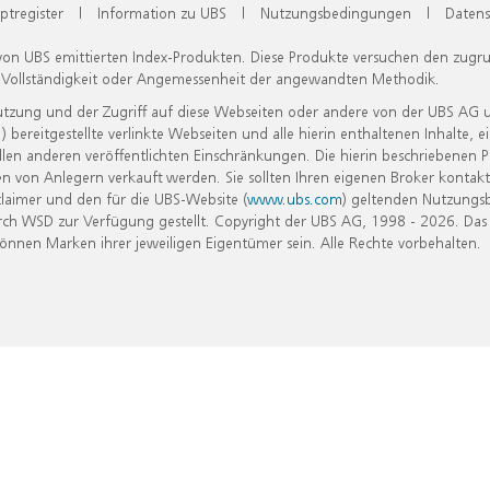
ptregister
|
Information zu UBS
|
Nutzungsbedingungen
|
Datens
 von UBS emittierten Index-Produkten. Diese Produkte versuchen den zugr
, Vollständigkeit oder Angemessenheit der angewandten Methodik.
Nutzung und der Zugriff auf diese Webseiten oder andere von der UBS AG 
eitgestellte verlinkte Webseiten und alle hierin enthaltenen Inhalte, e
allen anderen veröffentlichten Einschränkungen. Die hierin beschriebenen
n von Anlegern verkauft werden. Sie sollten Ihren eigenen Broker kontakt
laimer und den für die UBS-Website (
www.ubs.com
) geltenden Nutzungs
h WSD zur Verfügung gestellt. Copyright der UBS AG, 1998 - 2026. Das
nen Marken ihrer jeweiligen Eigentümer sein. Alle Rechte vorbehalten.