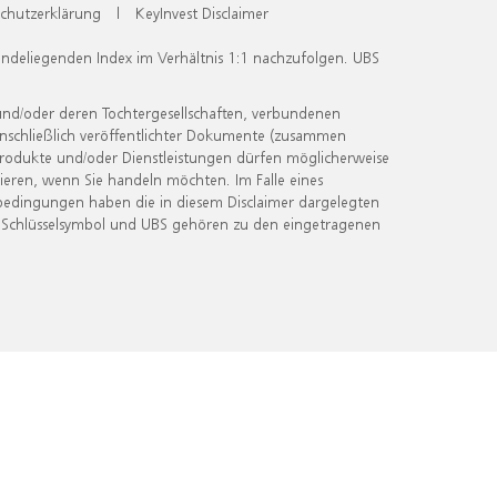
chutzerklärung
|
KeyInvest Disclaimer
undeliegenden Index im Verhältnis 1:1 nachzufolgen. UBS
und/oder deren Tochtergesellschaften, verbundenen
inschließlich veröffentlichter Dokumente (zusammen
 Produkte und/oder Dienstleistungen dürfen möglicherweise
ieren, wenn Sie handeln möchten. Im Falle eines
bedingungen haben die in diesem Disclaimer dargelegten
 Schlüsselsymbol und UBS gehören zu den eingetragenen