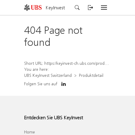
KeyInvest
404 Page not
found
Short URL:
https://keyinvest-ch.ubs.com/produkt/detail/index/isin/CH1564522980
You are here:
UBS KeyInvest Switzerland
Produktdetail
Folgen Sie uns auf
Entdecken Sie UBS KeyInvest
Home