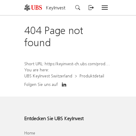
KeyInvest
404 Page not
found
Short URL:
https://keyinvest-ch.ubs.com/produkt/detail/index/isin/CH1564523004
You are here:
UBS KeyInvest Switzerland
Produktdetail
Folgen Sie uns auf
Entdecken Sie UBS KeyInvest
Home